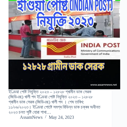
ইণ্ডিয়া পোষ্ট নিযুক্তি ২০২৩ – ১২৮২৮ গ্ৰামীন ডাক সেৱক
(জিডিএছ) খালী পদ ইণ্ডিয়া পোষ্ট নিযুক্তি ২০২৩ – ১২৮২৮
গ্ৰামীন ডাক সেৱক (জিডিএছ) খালী পদ । শেষ তাৰিখ:
১১/০৬/২০২৩। ইণ্ডিয়া পোষ্টে সমগ্ৰ বিভিন্ন ডাক চক্ৰৰ অধীনত
২০২৩ চনত সৃষ্টি হোৱা শাখা…
AssamNews
May 24, 2023