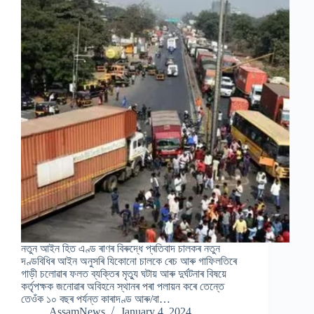
নতুন আইন হিত এণ্ড ৰাণৰ বিৰুদ্ধে প্ৰতিবাদ চালকৰ নতুন
দণ্ডবিধিৰ আইন অনুসৰি যিকোনো চালকে ৰেচ আৰু গাফিলতিৰে
গাড়ী চলোৱাৰ ফলত ব্যক্তিৰ মৃত্যু ঘটায় আৰু দুৰ্ঘটনাৰ বিষয়ে
কৰ্তৃপক্ষক জনোৱাৰ অবিহনে স্থানৰ পৰা পলায়ন কৰে তেন্তে
তেওঁক ১০ বছৰ পৰ্যন্ত কাৰাদণ্ড আৰু/বা…
AssamNews
January 4, 2024