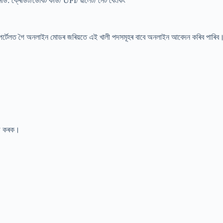
্ৰেডিট/ডেবিট কাৰ্ড/ UPI/ ৱালেট/ নেট বেংকিং
মেণ্ট পৰ্টেলত গৈ অনলাইন মোডৰ জৰিয়তে এই খালী পদসমূহৰ বাবে অনলাইন আবেদন কৰিব পাৰিব।
োড কৰক।