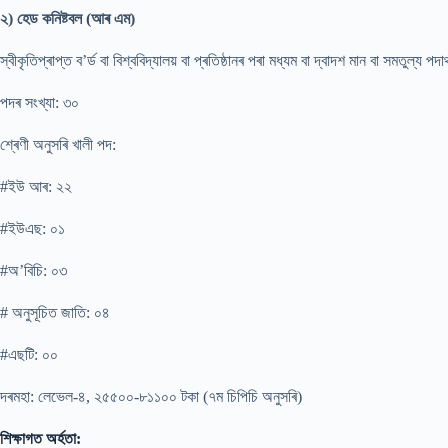
২) হেড কনিষ্টবল (আৰ এম)
স্বীকৃতিপ্ৰাপ্ত ব’ৰ্ড বা বিশ্ববিদ্যালয় বা প্ৰতিষ্ঠানৰ পৰা মধ্যম বা দ্বাদশ মান বা সমতুল্য 
পদৰ সংখ্যা: ৩০
শ্ৰেণী অনুসৰি খালী পদ:
#ইউ আৰ: ২২
#ইউএছ: ০১
#অ’বিচি: ০৩
# অনুসূচিত জাতি: ০৪
#এছটি: ০০
দৰমহা: লেভেল-৪, ২৫৫০০-৮১১০০ টকা (৭ম চিপিচি অনুসৰি)
শিক্ষাগত অৰ্হতা: