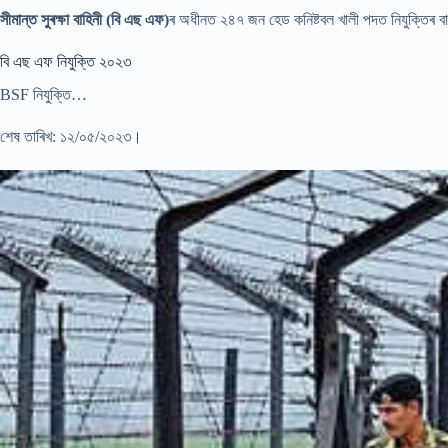
সীমান্ত সুৰক্ষা বাহিনী (বি এছ এফ)
ৰ অধীনত ২৪৭ জন হেড কনিষ্টবল খালী পদত নিযুক্তিৰ বা
বি এছ এফ নিযুক্তি ২০২৩
BSF নিযুক্তি…
শেষ তাৰিখ: ১২/০৫/২০২৩।