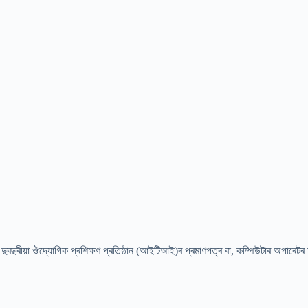
 দুবছৰীয়া ঔদ্যোগিক প্ৰশিক্ষণ প্ৰতিষ্ঠান (আইটিআই)ৰ প্ৰমাণপত্ৰ বা, কম্পিউটাৰ অপাৰেটৰ আৰু 