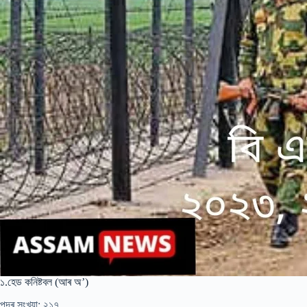
১.হেড কনিষ্টবল (আৰ অ’)
পদৰ সংখ্যা: ২১৭