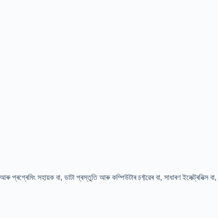
প্ৰগ্ৰেমিং সহায়ক বা, ডাটা প্ৰস্তুতি আৰু কম্পিউটাৰ চফ্টৱেৰ বা, সাধাৰণ ইলেক্ট্ৰনিক্স বা,