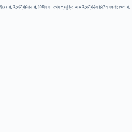
া, ইলেক্ট্ৰিচিয়ান বা, ফিটাৰ বা, তথ্য প্ৰযুক্তি আৰু ইলেক্ট্ৰনিক্স চিষ্টেম ৰক্ষণাবেক্ষণ বা,