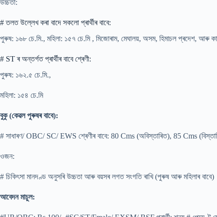
উচ্চতা:
# তলত উল্লেখ কৰা বাদে সকলো প্ৰাৰ্থীৰ বাবে:
পুৰুষ: ১৬৮ চে.মি., মহিলা: ১৫৭ চে.মি , মিজোৰাম, মেঘালয়, অসম, হিমাচল প্ৰদেশ, আৰু কা
# ST ৰ অন্তৰ্গত প্ৰাৰ্থীৰ বাবে শ্ৰেণী:
পুৰুষ: ১৬২.৫ চে.মি.,
মহিলা: ১৫৪ চে.মি
বুকু (কেৱল পুৰুষৰ বাবে):
# সাধাৰণ/ OBC/ SC/ EWS শ্ৰেণীৰ বাবে: 80 Cms (অবিস্তাৰিত), 85 Cms (বিস্তাৰি
ওজন:
# চিকিৎসা মানদণ্ড অনুসৰি উচ্চতা আৰু বয়সৰ লগত সংগতি ৰাখি (পুৰুষ আৰু মহিলাৰ বাবে)
আবেদন মাচুল: