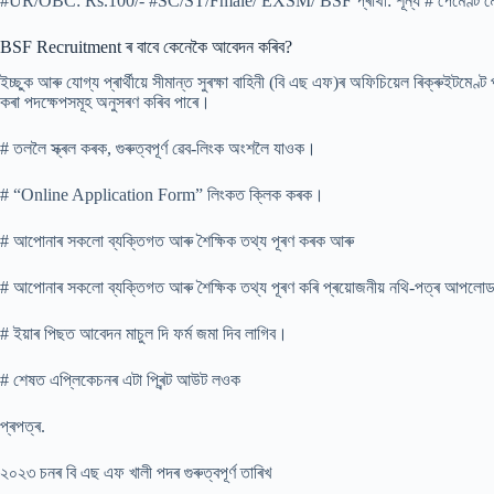
#UR/OBC: Rs.100/- #SC/ST/Fmale/ EXSM/ BSF প্ৰাৰ্থী: শূন্য # পেমেণ্ট মোড: ক
BSF Recruitment ৰ বাবে কেনেকৈ আবেদন কৰিব?
ইচ্ছুক আৰু যোগ্য প্ৰাৰ্থীয়ে সীমান্ত সুৰক্ষা বাহিনী (বি এছ এফ)ৰ অফিচিয়েল ৰিক্ৰুইট
কৰা পদক্ষেপসমূহ অনুসৰণ কৰিব পাৰে।
# তললৈ স্ক্ৰল কৰক, গুৰুত্বপূৰ্ণ ৱেব-লিংক অংশলৈ যাওক।
# “Online Application Form” লিংকত ক্লিক কৰক।
# আপোনাৰ সকলো ব্যক্তিগত আৰু শৈক্ষিক তথ্য পূৰণ কৰক আৰু
# আপোনাৰ সকলো ব্যক্তিগত আৰু শৈক্ষিক তথ্য পূৰণ কৰি প্ৰয়োজনীয় নথি-পত্ৰ আপল
# ইয়াৰ পিছত আবেদন মাচুল দি ফৰ্ম জমা দিব লাগিব।
# শেষত এপ্লিকেচনৰ এটা প্ৰিন্ট আউট লওক
প্ৰপত্ৰ.
২০২৩ চনৰ বি এছ এফ খালী পদৰ গুৰুত্বপূৰ্ণ তাৰিখ