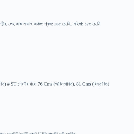
শ্মীৰ, লেহ আৰু লাডাখ অঞ্চল: পুৰুষ: ১৬৫ চে.মি., মহিলা: ১৫৫ চে.মি
ত) # ST শ্ৰেণীৰ বাবে: 76 Cms (অবিস্তাৰিত), 81 Cms (বিস্তাৰিত)