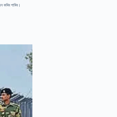
েদন কৰিব পাৰিব।