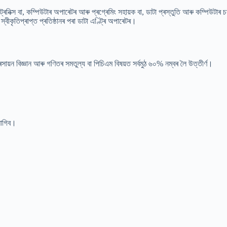
িক্স বা, কম্পিউটাৰ অপাৰেটৰ আৰু প্ৰগ্ৰেমিং সহায়ক বা, ডাটা প্ৰস্তুতি আৰু কম্পিউটাৰ চফ্টৱেৰ ব
টা স্বীকৃতিপ্ৰাপ্ত প্ৰতিষ্ঠানৰ পৰা ডাটা এণ্ট্ৰি অপাৰেটৰ।
জ্ঞান, ৰসায়ন বিজ্ঞান আৰু গণিতৰ সমতুল্য বা পিচিএম বিষয়ত সৰ্বমুঠ ৬০% নম্বৰ লৈ উত্তীৰ্ণ।
লাগিব।