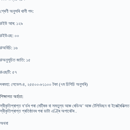
শ্ৰেণী অনুসৰি খালী পদ:
#ইউ আৰ: ১২৯
#ইউএছ: ০০
#অবিচি: ১৬
#অনুসূচিত জাতি: ১৫
#এছটি: ৫৭
দৰমহা: লেভেল-৪, ২৫৫০০-৮১১০০ টকা (৭ম চিপিচি অনুসৰি)
শিক্ষাগত অৰ্হতা:
স্বীকৃতিপ্ৰাপ্ত ব’ৰ্ডৰ পৰা মেট্ৰিক বা সমতুল্য আৰু ৰেডিঅ’ আৰু টেলিভিছন বা ইলেক্ট্ৰনিক্সত
স্বীকৃতিপ্ৰাপ্ত প্ৰতিষ্ঠানৰ পৰা ডাটা এণ্ট্ৰি অপাৰেটৰ .
অথবা