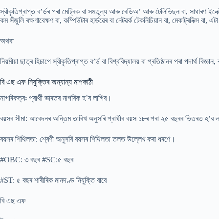
স্বীকৃতিপ্ৰাপ্ত ব’ৰ্ডৰ পৰা মেট্ৰিক বা সমতুল্য আৰু ৰেডিঅ’ আৰু টেলিভিছন বা, সাধাৰণ ইলেক্ট্ৰন
কম সঁজুলি ৰক্ষণাবেক্ষণ বা, কম্পিউটাৰ হাৰ্ডৱেৰ বা নেটৱৰ্ক টেকনিচিয়ান বা, মেকাট্ৰনিক্স বা, এ
অথবা
নিয়মীয়া ছাত্ৰ হিচাপে স্বীকৃতিপ্ৰাপ্ত ব’ৰ্ড বা বিশ্ববিদ্যালয় বা প্ৰতিষ্ঠানৰ পৰা পদাৰ্থ বি
বি এছ এফ নিযুক্তিৰ অন্যান্য মাপকাঠী
নাগৰিকত্বঃ প্ৰাৰ্থী ভাৰতৰ নাগৰিক হ’ব লাগিব।
বয়সৰ সীমা: আবেদনৰ অন্তিম তাৰিখ অনুসৰি প্ৰাৰ্থীৰ বয়স ১৮ৰ পৰা ২৫ বছৰৰ ভিতৰত হ’ব 
বয়সৰ শিথিলতা: শ্ৰেণী অনুসৰি বয়সৰ শিথিলতা তলত উল্লেখ কৰা ধৰণে।
#OBC: ৩ বছৰ #SC:৫ বছৰ
#ST: ৫ বছৰ শাৰীৰিক মানদণ্ড নিযুক্তি বাবে
বি এছ এফ