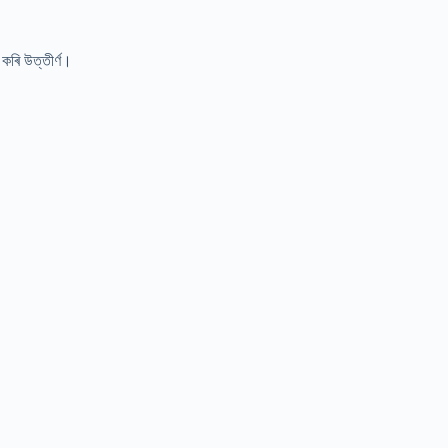
ভ কৰি উত্তীৰ্ণ।