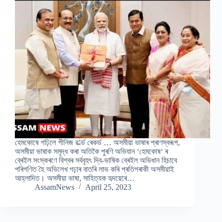
হেমকোষে গঢ়িলে গীনিজ ৱ’ৰ্ল্ড ৰেকৰ্ড … অসমীয়া ভাষাৰ প্ৰাণস্বৰূপ,
অসমীয়া ভাষাক সমৃদ্ধ কৰা অতিকৈ পুৰণি অভিযান ‘হেমকোষ‘ ৰ
ব্ৰেইল সংস্কৰণে বিশ্বৰ সৰ্ববৃহৎ দ্বি-ভাষিক ব্ৰেইল অভিধান হিচাবে
পৰিগণিত হৈ অভিলেখ গঢ়াৰ বাতৰি লাভ কৰি প্ৰতিগৰাকী অসমীয়াই
আহ্লাদিত। অসমীয়া ভাষা, সাহিত্যক হৃদয়েৰে…
AssamNews
April 25, 2023